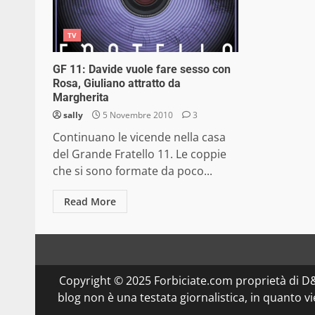
TV
GF 11: Davide vuole fare sesso con
Rosa, Giuliano attratto da
Margherita
sally
5 Novembre 2010
3
Continuano le vicende nella casa
del Grande Fratello 11. Le coppie
che si sono formate da poco...
Read More
Copyright © 2025 Forbiciate.com proprietà di 
blog non è una testata giornalistica, in quanto v