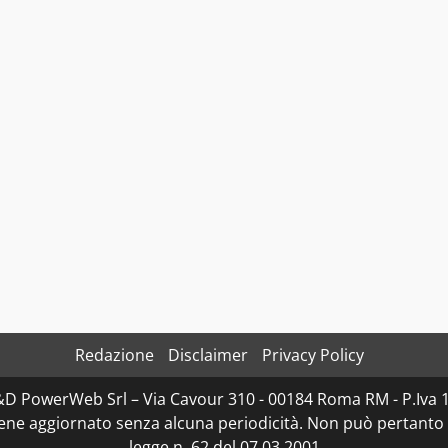
Redazione
Disclaimer
Privacy Policy
D&D PowerWeb Srl – Via Cavour 310 - 00184 Roma RM - P.I
iene aggiornato senza alcuna periodicità. Non può pertanto 
legge n. 62 del 07.03.2001