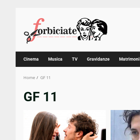
Skip
to
content
Cinema
Musica
TV
Gravidanze
Matrimoni
Home
GF 11
GF 11