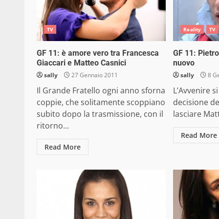
TV
Reality
TV
GF 11: è amore vero tra Francesca
GF 11: Pietr
Giaccari e Matteo Casnici
nuovo
sally
27 Gennaio 2011
sally
8 G
Il Grande Fratello ogni anno sforna
L’Avvenire si
coppie, che solitamente scoppiano
decisione de
subito dopo la trasmissione, con il
lasciare Matt
ritorno...
Read More
Read More