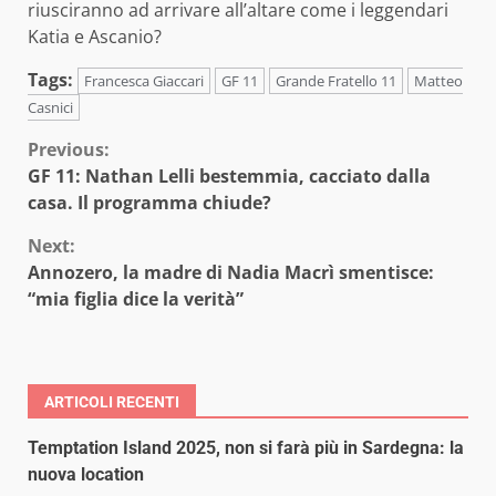
riusciranno ad arrivare all’altare come i leggendari
Katia e Ascanio?
Tags:
Francesca Giaccari
GF 11
Grande Fratello 11
Matteo
Casnici
Continue
Previous:
GF 11: Nathan Lelli bestemmia, cacciato dalla
Reading
casa. Il programma chiude?
Next:
Annozero, la madre di Nadia Macrì smentisce:
“mia figlia dice la verità”
ARTICOLI RECENTI
Temptation Island 2025, non si farà più in Sardegna: la
nuova location