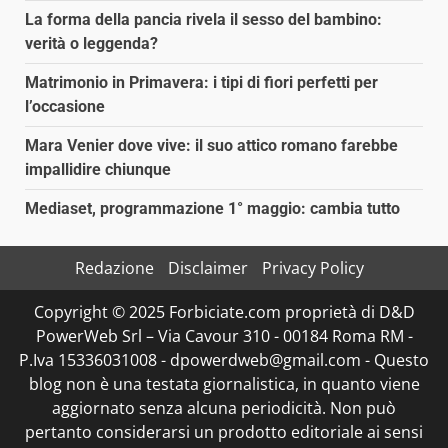
La forma della pancia rivela il sesso del bambino:
verità o leggenda?
Matrimonio in Primavera: i tipi di fiori perfetti per
l’occasione
Mara Venier dove vive: il suo attico romano farebbe
impallidire chiunque
Mediaset, programmazione 1° maggio: cambia tutto
Redazione
Disclaimer
Privacy Policy
Copyright © 2025 Forbiciate.com proprietà di D&D
PowerWeb Srl – Via Cavour 310 - 00184 Roma RM -
P.Iva 15336031008 - dpowerdweb@gmail.com - Questo
blog non è una testata giornalistica, in quanto viene
aggiornato senza alcuna periodicità. Non può
pertanto considerarsi un prodotto editoriale ai sensi