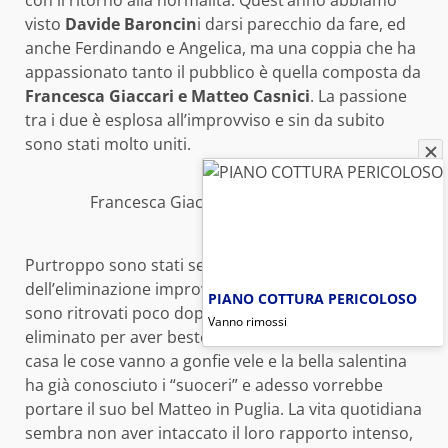
visto
Davide Baroncin
i darsi parecchio da fare, ed
anche Ferdinando e Angelica, ma una coppia che ha
appassionato tanto il pubblico è quella composta da
Francesca Giaccari e Matteo Casnici
. La passione
tra i due è esplosa all’improvviso e sin da subito
sono stati molto uniti.
Francesca Giaccari e Matteo Casnici
Purtroppo sono stati separati a causa
dell’eliminazione improvvisa di Francesca, ma si
PIANO COTTURA PERICOLOSO
sono ritrovati poco dopo, poiché Matteo è stato
Vanno rimossi
eliminato per aver bestemmiato. Anche fuori dalla
casa le cose vanno a gonfie vele e la bella salentina
ha già conosciuto i “suoceri” e adesso vorrebbe
portare il suo bel Matteo in Puglia. La vita quotidiana
sembra non aver intaccato il loro rapporto intenso,