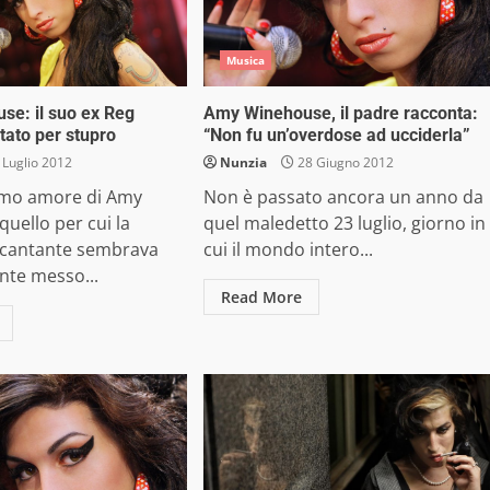
Musica
e: il suo ex Reg
Amy Winehouse, il padre racconta:
tato per stupro
“Non fu un’overdose ad ucciderla”
 Luglio 2012
Nunzia
28 Giugno 2012
ltimo amore di Amy
Non è passato ancora un anno da
uello per cui la
quel maledetto 23 luglio, giorno in
 cantante sembrava
cui il mondo intero...
nte messo...
Read More