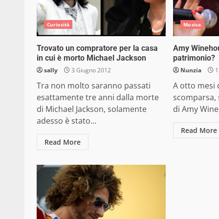
Curiosità
Musica
Trovato un compratore per la casa
Amy Winehous
in cui è morto Michael Jackson
patrimonio?
sally
3 Giugno 2012
Nunzia
1
Tra non molto saranno passati
A otto mesi 
esattamente tre anni dalla morte
scomparsa, s
di Michael Jackson, solamente
di Amy Wineh
adesso è stato...
Read More
Read More