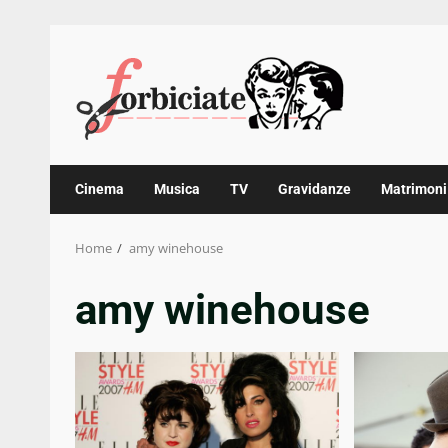
Skip
to
content
Cinema
Musica
TV
Gravidanze
Matrimoni
Home
amy winehouse
amy winehouse