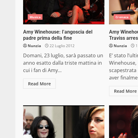
Musica
Cronaca
Amy Winehouse: l’angoscia del
Amy Winehous
padre prima della fine
Traviss arres
Nunzia
22 Luglio 2012
Nunzia
1
Domani, 23 luglio, sarà passato un
E’ stato l’u
anno esatto dalla triste mattina in
Winehouse, q
cui i fan di Amy...
scapestrata
aver finalme
Read More
Read More