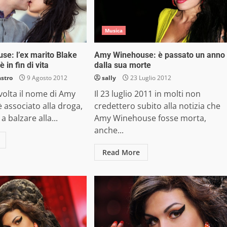
Musica
e: l’ex marito Blake
Amy Winehouse: è passato un anno
è in fin di vita
dalla sua morte
astro
9 Agosto 2012
sally
23 Luglio 2012
volta il nome di Amy
Il 23 luglio 2011 in molti non
associato alla droga,
credettero subito alla notizia che
a balzare alla...
Amy Winehouse fosse morta,
anche...
Read More