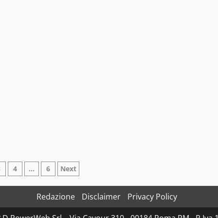
azione
3
4
…
6
Next
Redazione
Disclaimer
Privacy Policy
i