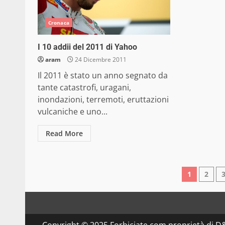
Cronaca
I 10 addii del 2011 di Yahoo
aram
24 Dicembre 2011
Il 2011 è stato un anno segnato da
tante catastrofi, uragani,
inondazioni, terremoti, eruttazioni
vulcaniche e uno...
Read More
Pagin
1
2
degli
articol