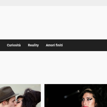
Curiosità
Reality
Amori finiti