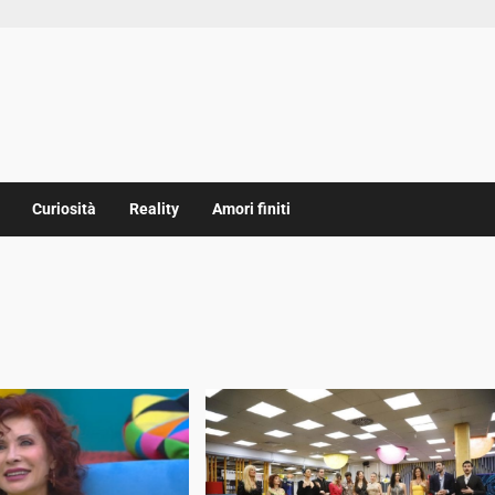
Curiosità
Reality
Amori finiti