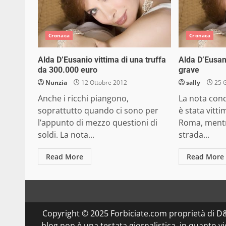
Cronaca
Cronaca
Alda D’Eusanio vittima di una truffa
Alda D’Eusan
da 300.000 euro
grave
Nunzia
12 Ottobre 2012
sally
25 
Anche i ricchi piangono,
La nota cond
soprattutto quando ci sono per
è stata vitti
l’appunto di mezzo questioni di
Roma, mentr
soldi. La nota...
strada...
Read More
Read More
Copyright © 2025 Forbiciate.com proprietà di 
blog non è una testata giornalistica, in quanto v