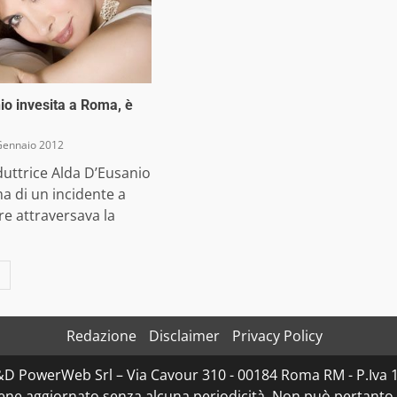
io invesita a Roma, è
Gennaio 2012
uttrice Alda D’Eusanio
ma di un incidente a
e attraversava la
Redazione
Disclaimer
Privacy Policy
D&D PowerWeb Srl – Via Cavour 310 - 00184 Roma RM - P.I
iene aggiornato senza alcuna periodicità. Non può pertanto 