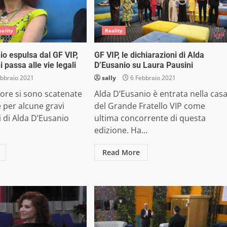
eality
Reality
io espulsa dal GF VIP,
GF VIP, le dichiarazioni di Alda
 passa alle vie legali
D’Eusanio su Laura Pausini
bbraio 2021
sally
6 Febbraio 2021
 ore si sono scatenate
Alda D’Eusanio è entrata nella cas
 per alcune gravi
del Grande Fratello VIP come
 di Alda D’Eusanio
ultima concorrente di questa
edizione. Ha...
Read More