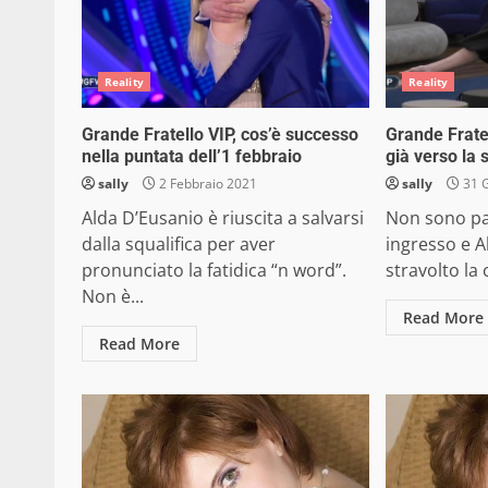
Reality
Reality
Grande Fratello VIP, cos’è successo
Grande Frate
nella puntata dell’1 febbraio
già verso la 
sally
2 Febbraio 2021
sally
31 
Alda D’Eusanio è riuscita a salvarsi
Non sono pa
dalla squalifica per aver
ingresso e A
pronunciato la fatidica “n word”.
stravolto la 
Non è...
Read More
Read More