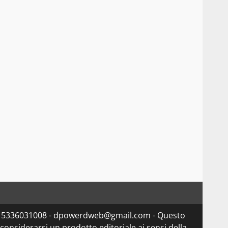
va 15336031008 - dpowerdweb@gmail.com - Questo
considerarsi un prodotto editoriale ai sensi della