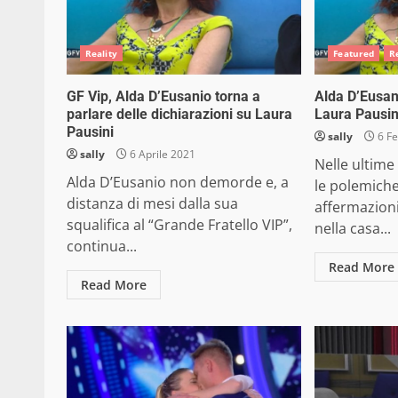
Reality
Featured
R
GF Vip, Alda D’Eusanio torna a
Alda D’Eusan
parlare delle dichiarazioni su Laura
Laura Pausini
Pausini
sally
6 Fe
sally
6 Aprile 2021
Nelle ultime
Alda D’Eusanio non demorde e, a
le polemiche
distanza di mesi dalla sua
affermazioni
squalifica al “Grande Fratello VIP”,
nella casa...
continua...
Read More
Read More