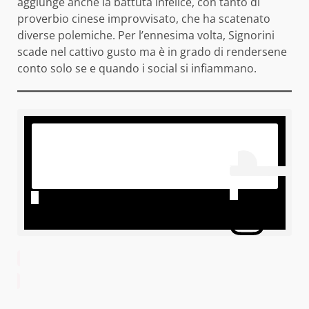
aggiunge anche la battuta infelice, con tanto di
proverbio cinese improvvisato, che ha scatenato
diverse polemiche. Per l’ennesima volta, Signorini
scade nel cattivo gusto ma è in grado di rendersene
conto solo se e quando i social si infiammano.
 Visu
alizz
a qu
esto 
post 