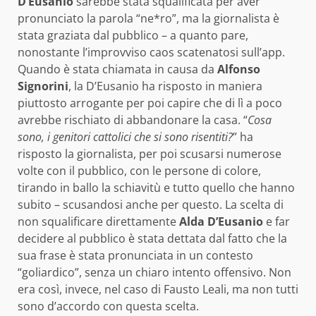
D’Eusanio
sarebbe stata squalificata per aver
pronunciato la parola “ne*ro”, ma la giornalista è
stata graziata dal pubblico – a quanto pare,
nonostante l’improvviso caos scatenatosi sull’app.
Quando è stata chiamata in causa da
Alfonso
Signorini
, la D’Eusanio ha risposto in maniera
piuttosto arrogante per poi capire che di lì a poco
avrebbe rischiato di abbandonare la casa. “
Cosa
sono, i genitori cattolici che si sono risentiti?
” ha
risposto la giornalista, per poi scusarsi numerose
volte con il pubblico, con le persone di colore,
tirando in ballo la schiavitù e tutto quello che hanno
subito – scusandosi anche per questo. La scelta di
non squalificare direttamente
Alda D’Eusanio
e far
decidere al pubblico è stata dettata dal fatto che la
sua frase è stata pronunciata in un contesto
“goliardico”, senza un chiaro intento offensivo. Non
era così, invece, nel caso di Fausto Leali, ma non tutti
sono d’accordo con questa scelta.