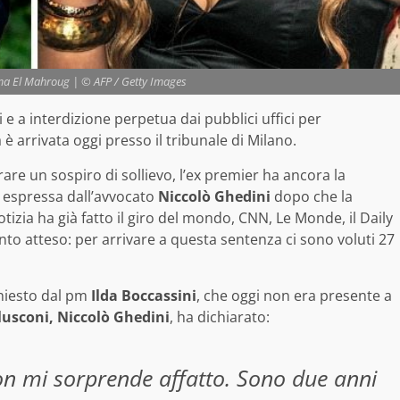
ima El Mahroug | © AFP / Getty Images
e a interdizione perpetua dai pubblici uffici per
è arrivata oggi presso il tribunale di Milano.
are un sospiro di sollievo, l’ex premier ha ancora la
e espressa dall’avvocato
Niccolò Ghedini
dopo che la
tizia ha già fatto il giro del mondo, CNN, Le Monde, il Daily
nto atteso: per arrivare a questa sentenza ci sono voluti 27
chiesto dal pm
Ilda Boccassini
, che oggi non era presente a
lusconi,
Niccolò Ghedini
, ha dichiarato:
n mi sorprende affatto. Sono due anni