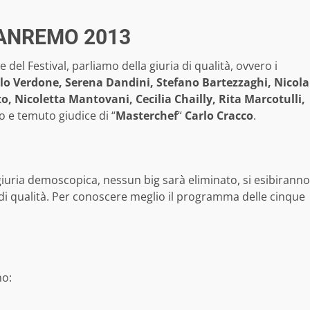
 SANREMO 2013
del Festival, parliamo della giuria di qualità, ovvero i
lo Verdone, Serena Dandini, Stefano Bartezzaghi, Nicola
, Nicoletta Mantovani, Cecilia Chailly, Rita Marcotulli,
 e temuto giudice di “
Masterchef
“
Carlo Cracco
.
giuria demoscopica, nessun big sarà eliminato, si esibiranno
ria di qualità. Per conoscere meglio il programma delle cinque
no: