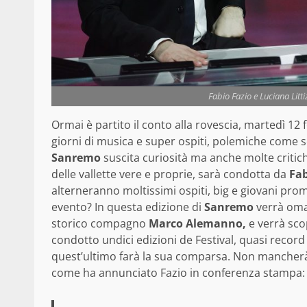
Fabio Fazio e Luciana Litt
Ormai è partito il conto alla rovescia, martedì 12 f
giorni di musica e super ospiti, polemiche come 
Sanremo
suscita curiosità ma anche molte criti
delle vallette vere e proprie, sarà condotta da
Fab
alterneranno moltissimi ospiti, big e giovani prom
evento? In questa edizione di
Sanremo
verrà omag
storico compagno
Marco Alemanno,
e verrà sco
condotto undici edizioni de Festival, quasi recor
quest’ultimo farà la sua comparsa. Non manch
come ha annunciato Fazio in conferenza stampa: