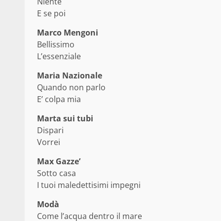
Niente
E se poi
Marco Mengoni
Bellissimo
L’essenziale
Maria Nazionale
Quando non parlo
E’ colpa mia
Marta sui tubi
Dispari
Vorrei
Max Gazze’
Sotto casa
I tuoi maledettisimi impegni
Modà
Come l’acqua dentro il mare