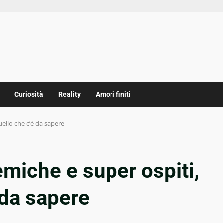
Curiosità
Reality
Amori finiti
ello che c’è da sapere
miche e super ospiti,
 da sapere