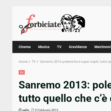
Skip
to
content
Cinema
Musica
TV
Gravidanze
Matrimoni
Home
TV
Sanremo 2013: polemiche e super ospiti, tutto qu
TV
Sanremo 2013: pole
tutto quello che c’è
sally
9 Febbraio 2013