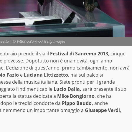
izzetto | © Vittorio Zunino / Getty Images
ebbraio prende il via il
Festival di Sanremo 2013
, cinque
se piovesse. Dopotutto non è una novità, ogni anno
che. L’edizione di quest’anno, primo cambiamento, non avrà
io Fazio
e
Luciana Littizzetto
, ma sul palco si
esse della musica italiana. Siete pronti per il grande
giato l’indimenticabile
Lucio Dalla,
sarà presente il suo
perta la statua dedicata a
Mike Bongiorno
, che ha
d dopo le tredici condotte da
Pippo Baudo,
anche
erà nemmeno un importante omaggio a
Giuseppe Verdi
,