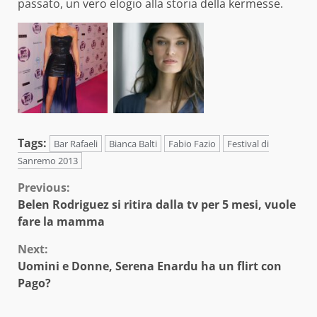
passato, un vero elogio alla storia della kermesse.
Tags:
Bar Rafaeli
Bianca Balti
Fabio Fazio
Festival di
Sanremo 2013
Continue
Previous:
Belen Rodriguez si ritira dalla tv per 5 mesi, vuole
Reading
fare la mamma
Next:
Uomini e Donne, Serena Enardu ha un flirt con
Pago?