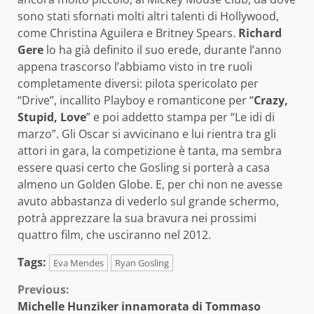
sono stati sfornati molti altri talenti di Hollywood,
come Christina Aguilera e Britney Spears.
Richard
Gere
lo ha già definito il suo erede, durante l’anno
appena trascorso l’abbiamo visto in tre ruoli
completamente diversi: pilota spericolato per
“Drive”, incallito Playboy e romanticone per “
Crazy,
Stupid, Love
” e poi addetto stampa per “Le idi di
marzo”. Gli Oscar si avvicinano e lui rientra tra gli
attori in gara, la competizione è tanta, ma sembra
essere quasi certo che Gosling si porterà a casa
almeno un Golden Globe. E, per chi non ne avesse
avuto abbastanza di vederlo sul grande schermo,
potrà apprezzare la sua bravura nei prossimi
quattro film, che usciranno nel 2012.
Tags:
Eva Mendes
Ryan Gosling
Continue
Previous:
Michelle Hunziker innamorata di Tommaso