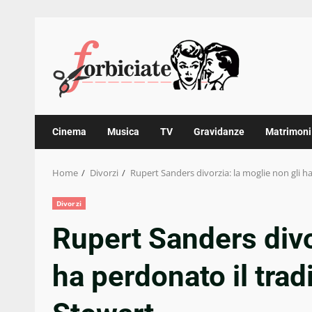
Skip
to
content
Cinema
Musica
TV
Gravidanze
Matrimoni
Home
Divorzi
Rupert Sanders divorzia: la moglie non gli 
Divorzi
Rupert Sanders divo
ha perdonato il tra