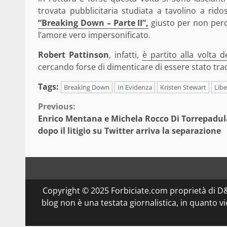
trovata pubblicitaria studiata a tavolino a rido
“Breaking Down – Parte II”,
giusto per non perd
l’amore vero impersonificato.
Robert Pattinson
, infatti,
è partito alla volta de
cercando forse di dimenticare di essere stato tra
Tags:
Breaking Down
In Evidenza
Kristen Stewart
Libe
Continue
Previous:
Enrico Mentana e Michela Rocco Di Torrepadul
Reading
dopo il litigio su Twitter arriva la separazione
Copyright © 2025 Forbiciate.com proprietà di 
blog non è una testata giornalistica, in quanto v