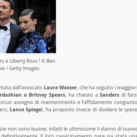
s e Liberty Ross ! © Ben
ie / Getty Images
ntata dall’avvocato
Laura Wasser
, che ha seguito i maggior
rdashian o Britney Spears
, ha chiesto a
Sanders
di fars
ospicuo assegno di mantenimento e l’affidamento congiunt
ders,
Lance Spiege
l, ha proposto invece di dividere le spes
zie non sono buone, infatti le ultimissime li danno di nuov
i definitivamente. Il loro ravvicinamento pare sia stata un