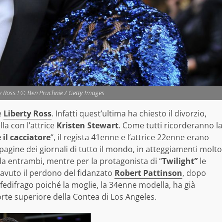
y Ross ! © Ben Pruchnie / Getty Images
e
Liberty Ross
. Infatti quest’ultima ha chiesto il divorzio,
a con l’attrice
Kristen Stewart
. Come tutti ricorderanno l
il cacciatore
“, il regista 41enne e l’attrice 22enne erano
e pagine dei giornali di tutto il mondo, in atteggiamenti molto
a entrambi, mentre per la protagonista di “
Twilight”
le
avuto il perdono del fidanzato
Robert Pattinson
, dopo
a fedifrago poiché la moglie, la 34enne modella, ha già
rte superiore della Contea di Los Angeles.