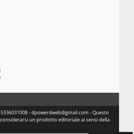
,
,
:
e
e
va 15336031008 - dpowerdweb@gmail.com - Questo
considerarsi un prodotto editoriale ai sensi della