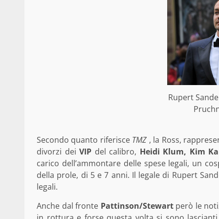
Rupert Sander
Pruchn
Secondo quanto riferisce
TMZ
, la Ross, rapprese
divorzi dei
VIP
del calibro,
Heidi Klum, Kim Ka
carico dell’ammontare delle spese legali, un c
della prole, di 5 e 7 anni. Il legale di Rupert San
legali.
Anche dal fronte
Pattinson/Stewart
però le noti
in rottura e forse questa volta si sono lasciant