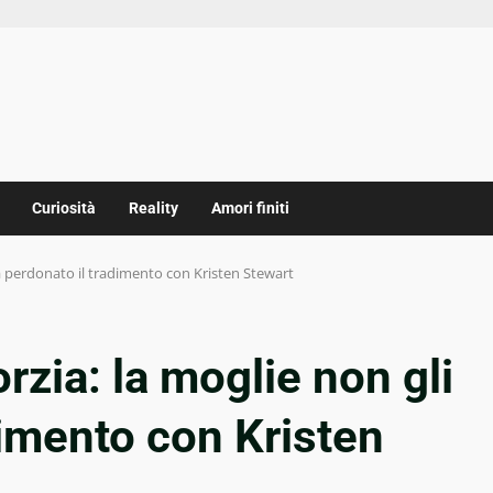
Curiosità
Reality
Amori finiti
ha perdonato il tradimento con Kristen Stewart
rzia: la moglie non gli
dimento con Kristen