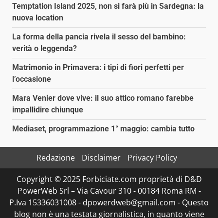
Temptation Island 2025, non si farà più in Sardegna: la
nuova location
La forma della pancia rivela il sesso del bambino:
verità o leggenda?
Matrimonio in Primavera: i tipi di fiori perfetti per
l’occasione
Mara Venier dove vive: il suo attico romano farebbe
impallidire chiunque
Mediaset, programmazione 1° maggio: cambia tutto
Redazione
Disclaimer
Privacy Policy
Copyright © 2025 Forbiciate.com proprietà di D&D
PowerWeb Srl – Via Cavour 310 - 00184 Roma RM -
P.Iva 15336031008 - dpowerdweb@gmail.com - Questo
blog non è una testata giornalistica, in quanto viene