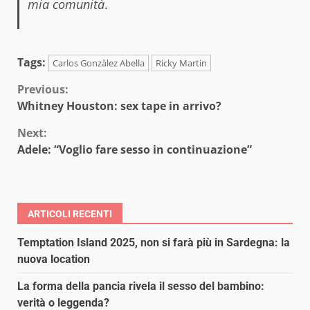
mia comunità
.
Tags:
Carlos Gonzàlez Abella
Ricky Martin
Continue
Previous:
Whitney Houston: sex tape in arrivo?
Reading
Next:
Adele: “Voglio fare sesso in continuazione”
ARTICOLI RECENTI
Temptation Island 2025, non si farà più in Sardegna: la
nuova location
La forma della pancia rivela il sesso del bambino:
verità o leggenda?