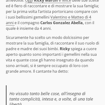
affievolite.
Oggi
Ricky Martin
è felice
delle sue scelte
ed è fiero di raccontare e di mostrare la sua famiglia;
per la prima volta l’artista portoricano compare con
i suoi bellissimi gemellini
Valentino e Matteo di 4
anni
e il compagno
Carlos Gonzalez Abella,
con il
quale è insieme da 4 anni.
Sicuramente ha scelto un modo dolcissimo per
mostrare la sua famiglia, di raccontare il suo ruolo di
padre e madre dei suoi bimbi.
Ricky
spiega a cuore
aperto quanto sono importanti i gemellini nella sua
vita e quante cose gli hanno insegnato da quando
sono arrivati, si è sempre occupato di loro con
grande amore. Il cantante ha detto:
Ho vissuto tanto belle cose, all’insegna di
tanta complicità, intesa e, a volte, di una tale
libertà…