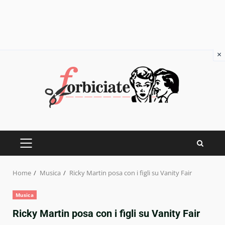
×
Skip
to
content
PRIMARY
MENU
Home
Musica
Ricky Martin posa con i figli su Vanity Fair
Musica
Ricky Martin posa con i figli su Vanity Fair