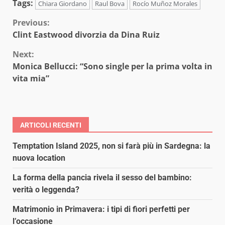
Tags:
Chiara Giordano
Raul Bova
Rocío Muñoz Morales
Continue
Previous:
Clint Eastwood divorzia da Dina Ruiz
Reading
Next:
Monica Bellucci: “Sono single per la prima volta in
vita mia”
ARTICOLI RECENTI
Temptation Island 2025, non si farà più in Sardegna: la
nuova location
La forma della pancia rivela il sesso del bambino:
verità o leggenda?
Matrimonio in Primavera: i tipi di fiori perfetti per
l’occasione