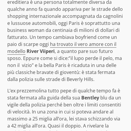
ereditiera è una persona totalmente diversa da
qualche anno fa quando appariva per le strade dello
shopping internazionale accompagnata da cagnolini
e lussuose automobili, oggi Paris è soprattutto una
business woman da centinaia di milioni di dollari di
fatturato.
Un tempo cambiava boyfriend come un
paio di scarpe oggi
ha trovato il vero amore con il
modello
River Viiperi
, a quanto pare suo futuro
sposo. Eppure come si dice:”il lupo perde il pelo, ma
non il vizio” e la bella Paris è ricaduta in una delle
più classiche bravate di gioventù: è stata fermata
dalla polizia sulle strade di Beverly Hills.
L’ex prezzemolina tutto pepe di qualche tempo fa è
stata fermata alla guida della sua
Bentley
blu da un
vigile della polizia perché ben oltre i limiti consentiti
di velocità. In una zona in cui si poteva andare al
massimo a 25 miglia all’ora, lei stava schizzando via
a 42 miglia all’ora. Quasi il doppio. A rivelare la