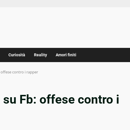
Curiosità
Reality
Amori finiti
offese contro i rapper
su Fb: offese contro i