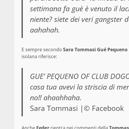
settimana fa guè è venuto il la
niente? siete dei veri gangster 
aahahah.
E sempre secondo
Sara Tommasi Gué Pequeno
isolana riferisce:
GUE’ PEQUENO OF CLUB DOGO off
casa tua avevi la striscia di m
no!! ahaahhaha.
Sara Tommasi |© Facebook
Anche
Fedez
rientra nei commenti della
Tommas