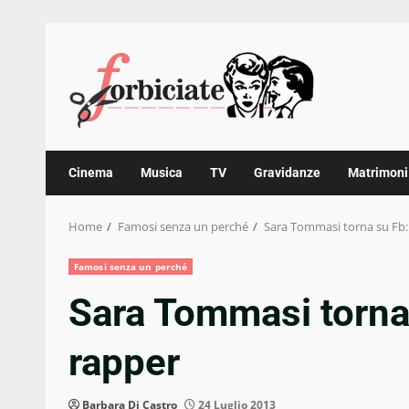
Skip
to
content
Cinema
Musica
TV
Gravidanze
Matrimoni
Home
Famosi senza un perché
Sara Tommasi torna su Fb: 
Famosi senza un perché
Sara Tommasi torna 
rapper
Barbara Di Castro
24 Luglio 2013