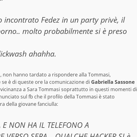
incontrato Fedez in un party privè, il
 porno.. molto probabilmente si è preso
_dickwash‬ ahahha.
o, non hanno tardato a rispondere alla Tommasi,
 se è di queste ore la comunicazione di
Gabriella Sassone
a vicinanza a Sara Tommasi soprattutto in questi momenti di
nnunciato sul fb che il profilo della Tommasi è stato
a della giovane fanciulla:
A E NON HA IL TELEFONO A
E VERSO SERA… QUALCHE HACKER SI è