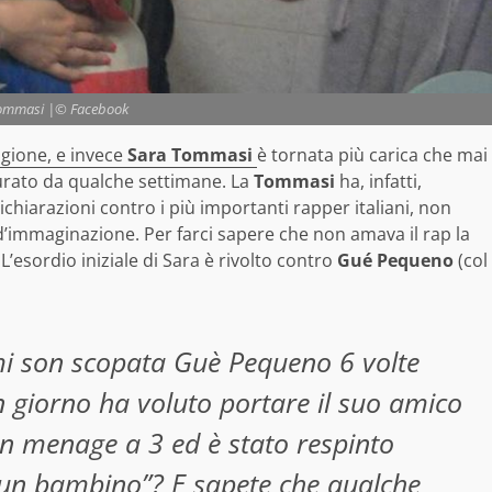
ommasi |© Facebook
gione, e invece
Sara Tommasi
è tornata più carica che mai
urato da qualche settimane.
La
Tommasi
ha, infatti,
dichiarazioni contro i più importanti rapper italiani, non
d’immaginazione. Per farci sapere che non amava il rap la
L’esordio iniziale di Sara è rivolto contro
Gué Pequeno
(col
 mi son scopata Guè Pequeno 6 volte
 giorno ha voluto portare il suo amico
 un menage a 3 ed è stato respinto
i un bambino”? E sapete che qualche