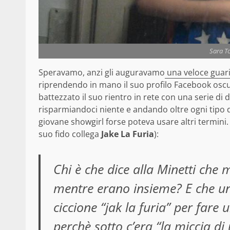
Sara T
Speravamo, anzi gli auguravamo
una veloce guari
riprendendo in mano il suo profilo Facebook osc
battezzato il suo rientro in rete con una serie di 
risparmiandoci niente e andando oltre ogni tipo 
giovane showgirl forse poteva usare altri termini. 
suo fido collega
Jake La Furia
):
Chi è che dice alla Minetti che
mentre erano insieme? E che un
ciccione “jak la furia” per fare
perchè sotto c’era “la miccia d