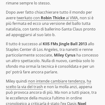
rimane sempre lo stesso.
Dopo aver fatto chiacchierare tutto il mondo per
avere
twerkato con
Robin Thicke
ai VMA
, non si è
più fermata ed ecco una versione del ballo tutta
natalizia, con tanto di ballerino-Santa Claus pronto
ad appoggiarsi al suo lato b.
Il tutto è successo al
KIIS FMs Jingle Ball 2013
allo
Staples Center di Los Angeles, tra nanetti e renne
particolarmente scosciate,
Miley Cyrus
ha concesso
un altro spettacolo. Nulla di nuovo, cambia solo lo
sfondo ma ormai la tecnica è consolidata e per un
po’ potrà fare ancora parlare.
Miley quindi
non intende cambiare tendenza
,
ha
scelto la via del trash
e non la molla anzi, appena
può provoca ancora di più. Ma non a tutti piace, tra
le eccellenze della musica l’ultimo in ordine
cronologico a criticarla è stato l’ex Oasis
Noel