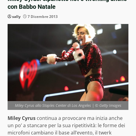
con Babbo Natale
sally
7 Dicembre 2013
Miley Cyrus allo Staples Center di Los Angeles | © Getty Images
Miley Cyrus
continua a provocare ma inizia anche
un po’ a stancare per la sua ripetitività: le forme dei
microfoni cambiano il base all’evento, il twerk