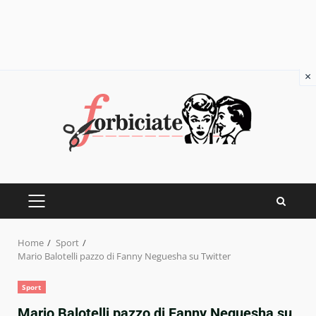
×
Skip
to
content
PRIMARY
MENU
Home
Sport
Mario Balotelli pazzo di Fanny Neguesha su Twitter
Sport
Mario Balotelli pazzo di Fanny Neguesha su