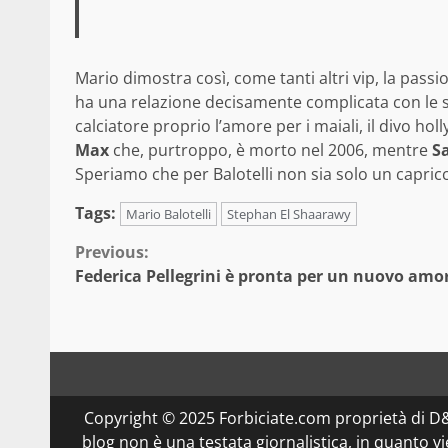
Mario dimostra così, come tanti altri vip, la passi
ha una relazione decisamente complicata con le 
calciatore proprio l’amore per i maiali, il divo 
Max
che, purtroppo, è morto nel 2006, mentre
S
Speriamo che per Balotelli non sia solo un capricc
Tags:
Mario Balotelli
Stephan El Shaarawy
Continue
Previous:
Federica Pellegrini è pronta per un nuovo amo
Reading
Copyright © 2025 Forbiciate.com proprietà di 
blog non è una testata giornalistica, in quanto v