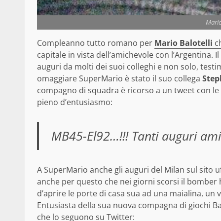
Mario
Compleanno tutto romano per
Mario Balotelli
ch
capitale in vista dell’amichevole con l’Argentina.
I
auguri da molti dei suoi colleghi e non solo, testim
omaggiare SuperMario è stato il suo collega
Step
compagno di squadra è ricorso a un tweet con le si
pieno d’entusiasmo:
MB45-El92…!!! Tanti auguri ami
A SuperMario anche gli auguri del Milan sul sito uf
anche per questo che nei giorni scorsi il bomber h
d’aprire le porte di casa sua ad una maialina, un
Entusiasta della sua nuova compagna di giochi Bal
che lo seguono su Twitter: