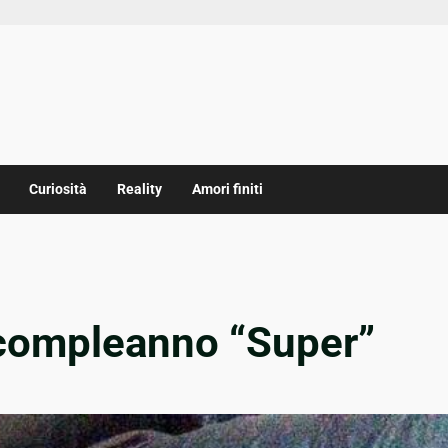
Curiosità
Reality
Amori finiti
i compleanno “Super”