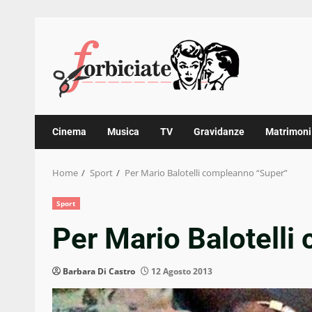
Skip
to
content
Cinema
Musica
TV
Gravidanze
Matrimoni
Home
Sport
Per Mario Balotelli compleanno “Super”
Sport
Per Mario Balotell
Barbara Di Castro
12 Agosto 2013