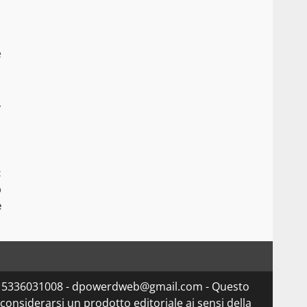
e
.
:
o
e
va 15336031008 - dpowerdweb@gmail.com - Questo
considerarsi un prodotto editoriale ai sensi della