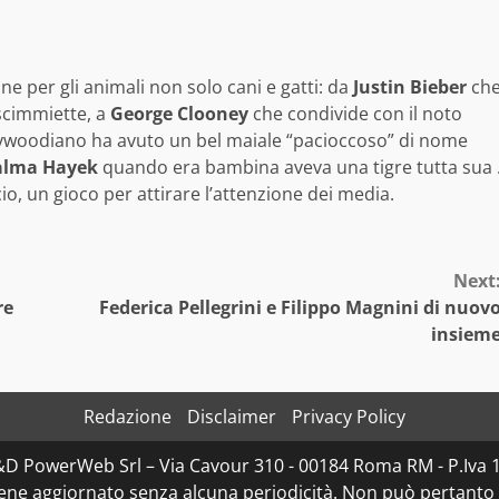
one per gli animali non solo cani e gatti: da
Justin Bieber
ch
scimmiette, a
George Clooney
che condivide con il noto
hollywoodiano ha avuto un bel maiale “pacioccoso” di nome
alma Hayek
quando era bambina aveva una tigre tutta sua 
io, un gioco per attirare l’attenzione dei media.
Next
re
Federica Pellegrini e Filippo Magnini di nuov
insiem
Redazione
Disclaimer
Privacy Policy
D&D PowerWeb Srl – Via Cavour 310 - 00184 Roma RM - P.I
iene aggiornato senza alcuna periodicità. Non può pertanto 