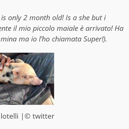
e is only 2 month old! Is a she but i
nte il mio piccolo maiale è arrivato! Ha
mina ma io l’ho chiamata Super!).
otelli |© twitter