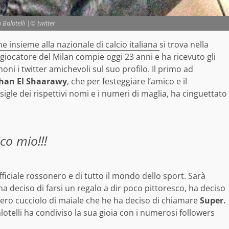
 Balotelli |© twitter
e insieme alla nazionale di calcio italiana
si trova nella
l giocatore del Milan compie oggi 23 anni e ha ricevuto gli
oni i twitter amichevoli sul suo profilo. Il primo ad
han El Shaarawy
, che per festeggiare l’amico e il
gle dei rispettivi nomi e i numeri di maglia, ha cinguettato
co mio!!!
ficiale rossonero e di tutto il mondo dello sport. Sarà
a deciso di farsi un regalo a dir poco pittoresco, ha deciso
 vero cucciolo di maiale che he ha deciso di chiamare
Super.
otelli ha condiviso la sua gioia con i numerosi followers