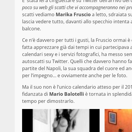
E’ stata lei a cinguettare su Twitter dell’arrivo del
poco su web gli scatti che vi accompagneranno nei pr
scatti vediamo
Marika Fruscio
a letto, sdraiata 
lascia vedere tutto, davanti allo specchio intenta a
balcone.
Ce n’è davvero per tutti i gusti, la Fruscio ormai 
fatta apprezzare già dai tempi in cui partecipava a
calendari sexy e i servizi fotografici, ha messo 
autoscatti su Twitter. Quelli che davvero hanno fat
partite del Napoli, la sua squadra del cuore ed an
per l’impegno… e ovviamente anche per le foto.
Ma il suo non è l’unico calendario atteso per il 20
fidanzata di
Mario Balotelli
è tornata in splendida
tempo per dimostrarlo.