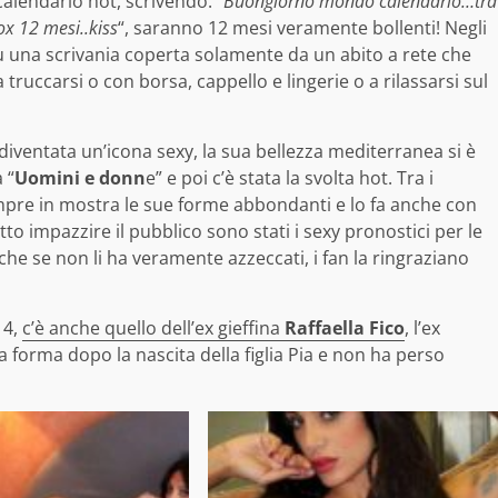
 calendario hot, scrivendo: “
Buongiorno mondo calendario…tra
ox 12 mesi..kiss
“, saranno 12 mesi veramente bollenti! Negli
su una scrivania coperta solamente da un abito a rete che
 truccarsi o con borsa, cappello e lingerie o a rilassarsi sul
è diventata un’icona sexy, la sua bellezza mediterranea si è
 “
Uomini e donn
e” e poi c’è stata la svolta hot. Tra i
sempre in mostra le sue forme abbondanti e lo fa anche con
to impazzire il pubblico sono stati i sexy pronostici per le
che se non li ha veramente azzeccati, i fan la ringraziano
14,
c’è anche quello dell’ex gieffina
Raffaella Fico
, l’ex
 forma dopo la nascita della figlia Pia e non ha perso