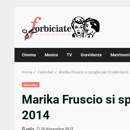
Skip
to
content
Cinema
Musica
TV
Gravidanze
Matrimoni
Home
Calendari
Marika Fruscio si spoglia per il calendario
Calendari
Marika Fruscio si sp
2014
sally
26 Novembre 2013