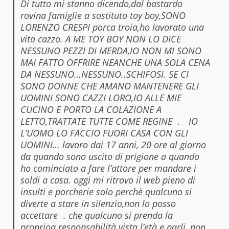
Di tutto mi stanno dicendo,dal bastardo
rovina famiglie a sostituto toy boy,SONO
LORENZO CRESPI porca troia,ho lavorato una
vita cazzo. A ME TOY BOY NON LO DICE
NESSUNO PEZZI DI MERDA,IO NON MI SONO
MAI FATTO OFFRIRE NEANCHE UNA SOLA CENA
DA NESSUNO…NESSUNO..SCHIFOSI. SE CI
SONO DONNE CHE AMANO MANTENERE GLI
UOMINI SONO CAZZI LORO,IO ALLE MIE
CUCINO E PORTO LA COLAZIONE A
LETTO,TRATTATE TUTTE COME REGINE . IO
L’UOMO LO FACCIO FUORI CASA CON GLI
UOMINI… lavoro dai 17 anni, 20 ore al giorno
da quando sono uscito di prigione a quando
ho cominciato a fare l’attore per mandare i
soldi a casa. oggi mi ritrovo il web pieno di
insulti e porcherie solo perchè qualcuno si
diverte a stare in silenzio,non lo posso
accettare . che qualcuno si prenda la
proprioa responsabilità vista l’età e parli, non