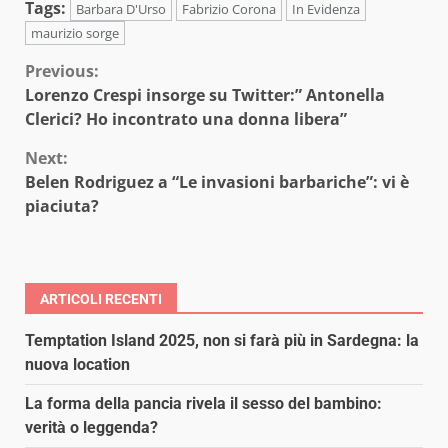
Tags:
Barbara D'Urso
Fabrizio Corona
In Evidenza
maurizio sorge
Continue
Previous:
Lorenzo Crespi insorge su Twitter:” Antonella
Reading
Clerici? Ho incontrato una donna libera”
Next:
Belen Rodriguez a “Le invasioni barbariche”: vi è
piaciuta?
ARTICOLI RECENTI
Temptation Island 2025, non si farà più in Sardegna: la
nuova location
La forma della pancia rivela il sesso del bambino:
verità o leggenda?