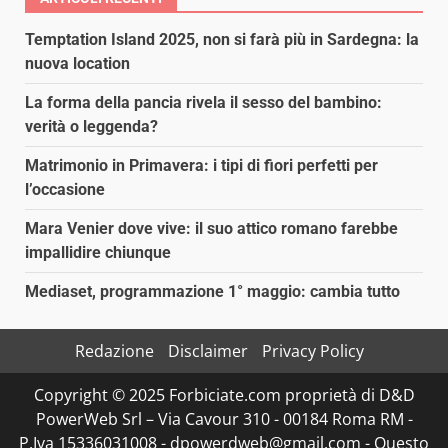
Temptation Island 2025, non si farà più in Sardegna: la
nuova location
La forma della pancia rivela il sesso del bambino:
verità o leggenda?
Matrimonio in Primavera: i tipi di fiori perfetti per
l’occasione
Mara Venier dove vive: il suo attico romano farebbe
impallidire chiunque
Mediaset, programmazione 1° maggio: cambia tutto
Redazione
Disclaimer
Privacy Policy
Copyright © 2025 Forbiciate.com proprietà di D&D
PowerWeb Srl – Via Cavour 310 - 00184 Roma RM -
P.Iva 15336031008 - dpowerdweb@gmail.com - Questo