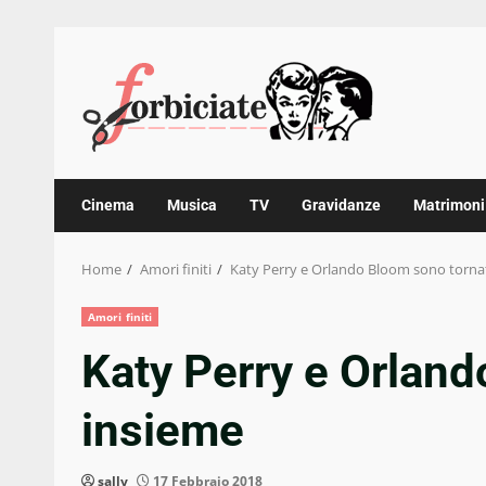
Skip
to
content
Cinema
Musica
TV
Gravidanze
Matrimoni
Home
Amori finiti
Katy Perry e Orlando Bloom sono torna
Amori finiti
Katy Perry e Orland
insieme
sally
17 Febbraio 2018