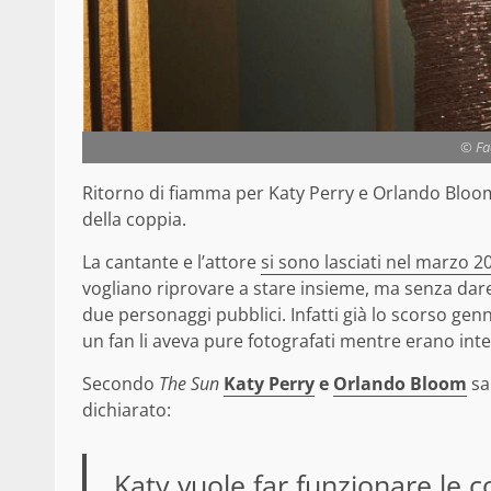
© Fa
Ritorno di fiamma per Katy Perry e Orlando Bloom:
della coppia.
La cantante e l’attore
si sono lasciati nel marzo 2
vogliano riprovare a stare insieme, ma senza dar
due personaggi pubblici. Infatti già lo scorso genn
un fan li aveva pure fotografati mentre erano inte
Secondo
The Sun
Katy Perry
e
Orlando Bloom
sa
dichiarato:
Katy vuole far funzionare le c