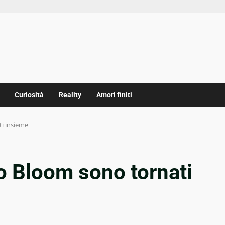
Curiosità
Reality
Amori finiti
ti insieme
o Bloom sono tornati