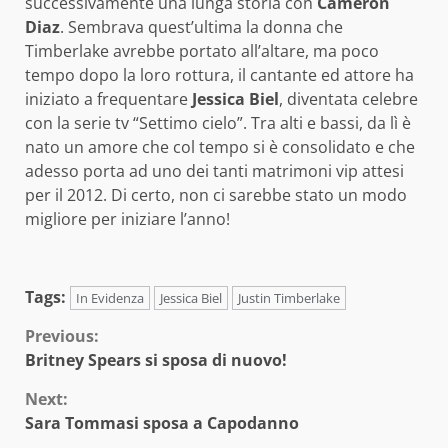
successivamente una lunga storia con
Cameron
Diaz
. Sembrava quest’ultima la donna che
Timberlake avrebbe portato all’altare, ma poco
tempo dopo la loro rottura, il cantante ed attore ha
iniziato a frequentare
Jessica Biel
, diventata celebre
con la serie tv “Settimo cielo”. Tra alti e bassi, da lì è
nato un amore che col tempo si è consolidato e che
adesso porta ad uno dei tanti matrimoni vip attesi
per il 2012. Di certo, non ci sarebbe stato un modo
migliore per iniziare l’anno!
Tags:
In Evidenza
Jessica Biel
Justin Timberlake
Continue
Previous:
Britney Spears si sposa di nuovo!
Reading
Next:
Sara Tommasi sposa a Capodanno