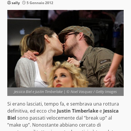
sally
5 Gennaio 2012
Jessica Biel e Justin Timberlake | © Noel Vasquez / Getty Images
Si erano lasciati, tempo fa, e sembrava una rottura
definitiva, ed ecco che
Justin Timberlake
e
Jessica
Biel
sono passati velocemente dal “break up” al
“make up”. Nonostante abbiano cercato di