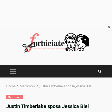
×
Skip
to
content
PRIMARY
MENU
Home
Matrimoni
Justin Timberlake sposa Jessica Biel
Matrimoni
Justin Timberlake sposa Jessica Biel