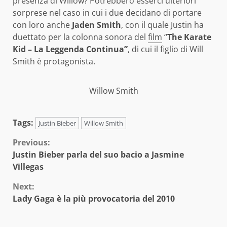
presenza di Willow? Potrebbero esserci ulteriori
sorprese nel caso in cui i due decidano di portare
con loro anche
Jaden Smith
, con il quale Justin ha
duettato per la colonna sonora del
film
“
The Karate
Kid – La Leggenda Continua”
, di cui il figlio di Will
Smith è protagonista.
Willow Smith
Tags:
Justin Bieber
Willow Smith
Continue
Previous:
Justin Bieber parla del suo bacio a Jasmine
Reading
Villegas
Next:
Lady Gaga è la più provocatoria del 2010