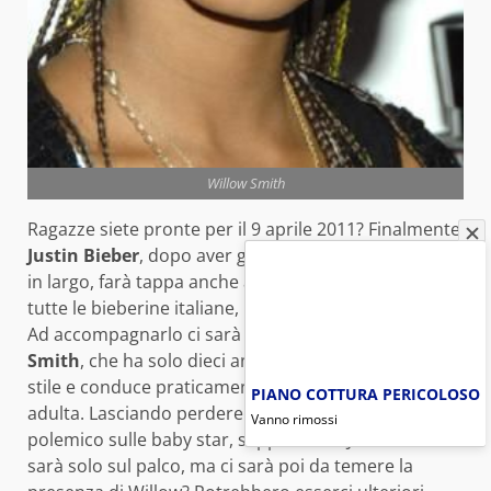
Willow Smith
Ragazze siete pronte per il 9 aprile 2011? Finalmente
Justin Bieber
, dopo aver girato il mondo in lungo e
in largo, farà tappa anche a Milano per la gioia di
tutte le bieberine italiane, ma non arriverà da solo.
Ad accompagnarlo ci sarà la piccolissima
Willow
Smith
, che ha solo dieci anni ma è già un’icona di
stile e conduce praticamente la vita di una star
PIANO COTTURA PERICOLOSO
adulta. Lasciando perdere il lungo discorso
Vanno rimossi
polemico sulle baby star, sappiate che Justin non
sarà solo sul palco, ma ci sarà poi da temere la