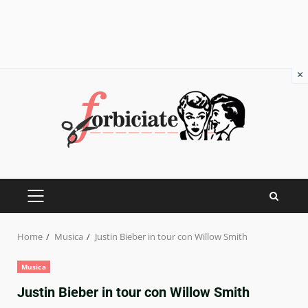
×
Skip
to
content
PRIMARY
MENU
Home
Musica
Justin Bieber in tour con Willow Smith
Musica
Justin Bieber in tour con Willow Smith