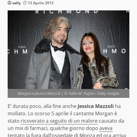
sally
13 Aprile 2013
Morgan e Jessica Mazzoli | © Tullio M. Puglia / Getty Images
E’ durata poco, alla fine anche
Jessica Mazzoli
ha
mollato. Lo scorso 5 aprile il cantante Morgan è
stato
ricoverato a seguito di un malore
causato da
un mix di farmaci, qualche giorno dopo
aveva
tentato la fuga dall’ospedale
di Monza ed ora arriva