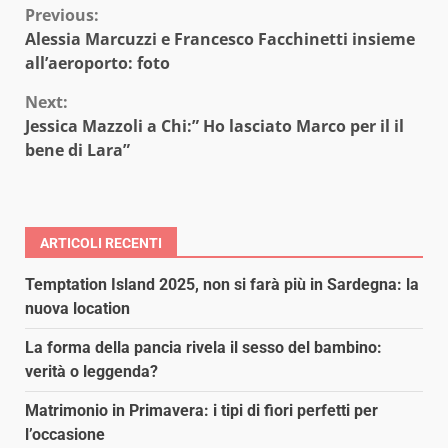
Continue
Previous:
Alessia Marcuzzi e Francesco Facchinetti insieme
Reading
all’aeroporto: foto
Next:
Jessica Mazzoli a Chi:” Ho lasciato Marco per il il
bene di Lara”
ARTICOLI RECENTI
Temptation Island 2025, non si farà più in Sardegna: la
nuova location
La forma della pancia rivela il sesso del bambino:
verità o leggenda?
Matrimonio in Primavera: i tipi di fiori perfetti per
l’occasione