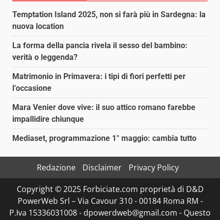
Temptation Island 2025, non si farà più in Sardegna: la
nuova location
La forma della pancia rivela il sesso del bambino:
verità o leggenda?
Matrimonio in Primavera: i tipi di fiori perfetti per
l’occasione
Mara Venier dove vive: il suo attico romano farebbe
impallidire chiunque
Mediaset, programmazione 1° maggio: cambia tutto
Redazione
Disclaimer
Privacy Policy
Copyright © 2025 Forbiciate.com proprietà di D&D
PowerWeb Srl – Via Cavour 310 - 00184 Roma RM -
P.Iva 15336031008 - dpowerdweb@gmail.com - Questo