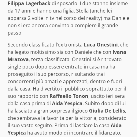
Filippa Lagerback
di sposarlo. I due stanno insieme
da 17 anni e hanno una figlia, Stella (anche lei
apparsa 2 volte in tv nel corso del reality) ma Daniele
non si era ancora convinto a compiere il grande
passo.
Secondo classificato l’ex tronista
Luca Onestini
, che
ha legato moltissimo sia con Daniele che con
Ivana
Mrazova
, terza classificata. Onestini si è ritrovato
single poco dopo essere entrato in casa ma ha
proseguito il suo percorso, risultando tra i
concorrenti più amati e apprezzati, dentro e fuori
dalla casa. Ha divertito il pubblico soprattutto per il
suo rapporto con
Raffaello Tonon
, uscito ieri sera
dalla casa prima di
Aida Yespica
. Subito dopo di lui
ha lasciato a gran sorpresa il gioco
Giulia De Lellis
,
che sembrava la favorita per la vittoria, considerato
il suo vasto seguito. Prima di lasciare la casa
Aida
Yespica
ha avuto modo di incontrare il fidanzato,