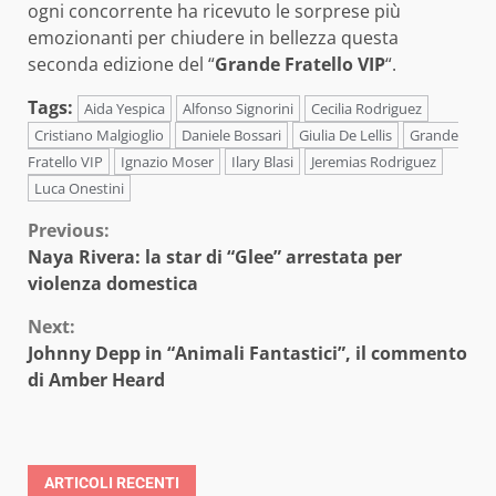
ogni concorrente ha ricevuto le sorprese più
emozionanti per chiudere in bellezza questa
seconda edizione del “
Grande Fratello VIP
“.
Tags:
Aida Yespica
Alfonso Signorini
Cecilia Rodriguez
Cristiano Malgioglio
Daniele Bossari
Giulia De Lellis
Grande
Fratello VIP
Ignazio Moser
Ilary Blasi
Jeremias Rodriguez
Luca Onestini
Continue
Previous:
Naya Rivera: la star di “Glee” arrestata per
Reading
violenza domestica
Next:
Johnny Depp in “Animali Fantastici”, il commento
di Amber Heard
ARTICOLI RECENTI