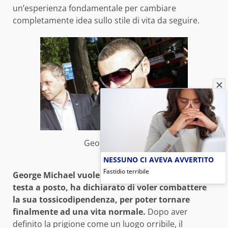
un’esperienza fondamentale per cambiare
completamente idea sullo stile di vita da seguire.
George Michael
NESSUNO CI AVEVA AVVERTITO
Fastidio terribile
George Michael vuole darci un taglio e mettersi la
testa a posto, ha dichiarato di voler combattere
la sua tossicodipendenza, per poter tornare
finalmente ad una vita normale.
Dopo aver
definito la prigione come un luogo orribile, il