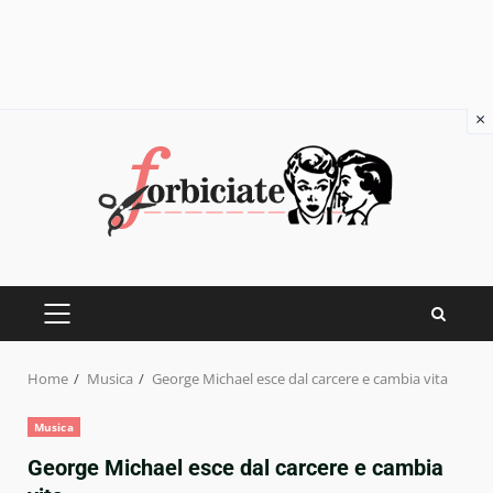
×
Skip
to
content
PRIMARY
MENU
Home
Musica
George Michael esce dal carcere e cambia vita
Musica
George Michael esce dal carcere e cambia