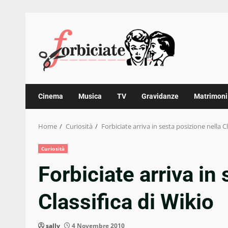
Skip
to
content
Cinema
Musica
TV
Gravidanze
Matrimoni
Home
Curiosità
Forbiciate arriva in sesta posizione nella Cl
Curiosità
Forbiciate arriva in
Classifica di Wikio
sally
4 Novembre 2010