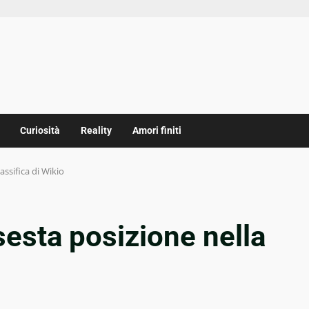
Curiosità
Reality
Amori finiti
assifica di Wikio
 sesta posizione nella