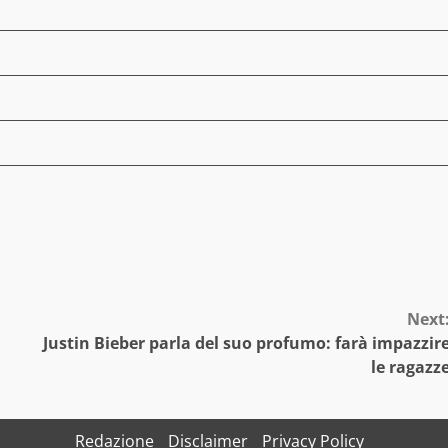
Next
Justin Bieber parla del suo profumo: farà impazzir
le ragazz
Redazione
Disclaimer
Privacy Policy