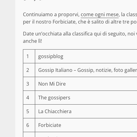
Continuiamo a proporvi,
come ogni mese
, la cla
per il nostro Forbiciate, che è salito di altre tre p
Date un’occhiata alla classifica qui di seguito, no
anche lì!
1
gossipblog
2
Gossip Italiano – Gossip, notizie, foto galle
3
Non Mi Dire
4
The gossipers
5
La Chiacchiera
6
Forbiciate