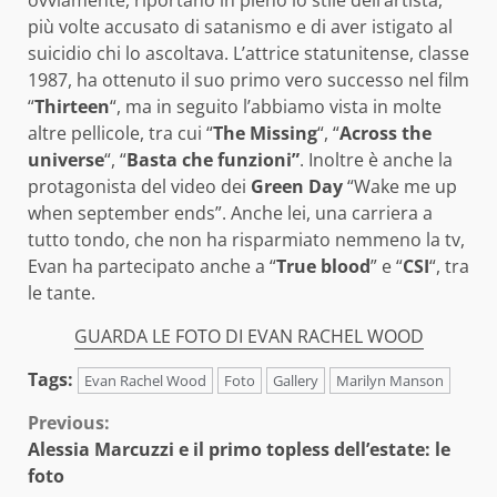
più volte accusato di satanismo e di aver istigato al
suicidio chi lo ascoltava. L’attrice statunitense, classe
1987, ha ottenuto il suo primo vero successo nel film
“
Thirteen
“, ma in seguito l’abbiamo vista in molte
altre pellicole, tra cui “
The Missing
“, “
Across the
universe
“, “
Basta che funzioni”
. Inoltre è anche la
protagonista del video dei
Green Day
“Wake me up
when september ends”. Anche lei, una carriera a
tutto tondo, che non ha risparmiato nemmeno la tv,
Evan ha partecipato anche a “
True blood
” e “
CSI
“, tra
le tante.
GUARDA LE FOTO DI EVAN RACHEL WOOD
Tags:
Evan Rachel Wood
Foto
Gallery
Marilyn Manson
Continue
Previous:
Alessia Marcuzzi e il primo topless dell’estate: le
Reading
foto