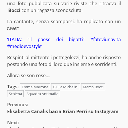
una foto pubblicata su varie riviste che ritraeva il
Bocci
con un ragazza sconosciuta.
La cantante, senza scomporsi, ha replicato con un
tweet:
‘ITALIA: “Il paese dei bigotti” #fateviunavita
#medioevostyle‘
Respinti al mittente i pettegolezzi, ha anche risposto
postando una foto di loro due insieme e sorridenti.
Allora se son rose….
Tags:
Emma Marrone
Giulia Michelini
Marco Bocci
Schiena
Squadra Antimafia
Continue
Previous:
Elisabetta Canalis bacia Brian Perri su Instagram
Reading
Next: