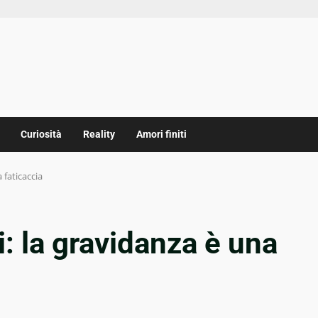
Curiosità
Reality
Amori finiti
 faticaccia
: la gravidanza è una