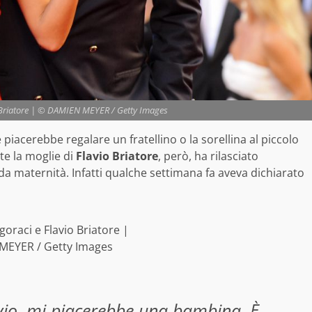
o Briatore | © DAMIEN MEYER / Getty Images
piacerebbe regalare un fratellino o la sorellina al piccolo
e la moglie di
Flavio Briatore
, però, ha rilasciato
da maternità. Infatti qualche settimana fa aveva dichiarato
goraci e Flavio Briatore |
MEYER / Getty Images
lavio, mi piacerebbe una bambina. È