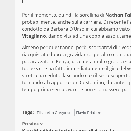
Per il momento, quindi, la sorellina di
Nathan Fa
probabilmente, anche sulla carriera. Di recente l
condotto da Barbara D’Urso in cui abbiamo visto
Vitagliano
, dando vita ad una coppia assolutame
Almeno per quest’anno, però, scordatevi di rived
riacquistata dopo la gravidanza, peraltro con una r
paparazzata in Kenya, una meta molto gradita sia
topless che ha fatto immediatamente il giro del 
stretto ha ceduto, lasciando così il seno scoperto
tornando al rapporto con Costantino, durante il p
tempo prima sembrava che non si amassero partico
Tags:
Elisabetta Gregoraci
Flavio Briatore
Continue
Previous:
Kate Middleton incinta: una dieta tutta