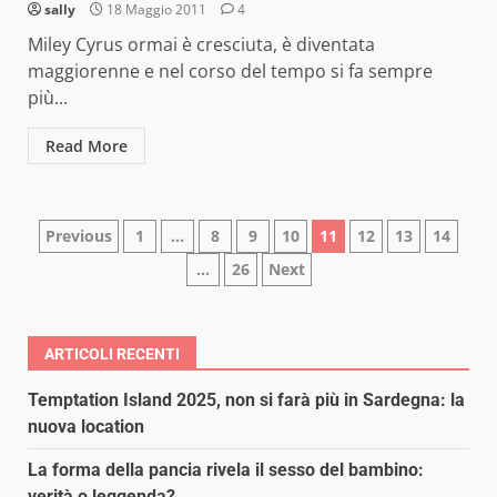
sally
18 Maggio 2011
4
Miley Cyrus ormai è cresciuta, è diventata
maggiorenne e nel corso del tempo si fa sempre
più...
Read More
Paginazione
Previous
1
…
8
9
10
11
12
13
14
…
26
Next
degli
articoli
ARTICOLI RECENTI
Temptation Island 2025, non si farà più in Sardegna: la
nuova location
La forma della pancia rivela il sesso del bambino:
verità o leggenda?