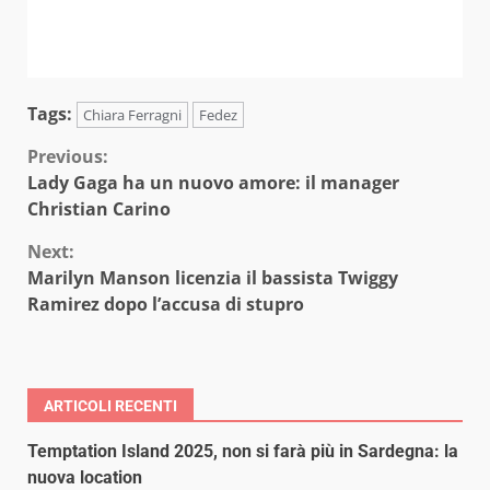
Tags:
Chiara Ferragni
Fedez
Continue
Previous:
Lady Gaga ha un nuovo amore: il manager
Reading
Christian Carino
Next:
Marilyn Manson licenzia il bassista Twiggy
Ramirez dopo l’accusa di stupro
ARTICOLI RECENTI
Temptation Island 2025, non si farà più in Sardegna: la
nuova location