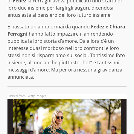
di
Fedez
la Ferragni aveva pubblicato uno scatto di
loro due insieme per fargli gli auguri, dicendosi
entusiasta al pensiero del loro futuro insieme.
È passato un anno ormai da quando
Fedez e Chiara
Ferragni
hanno fatto impazzire i fan rendendo
pubblica la loro storia d’amore. Da allora c’è un
interesse quasi morboso nei loro confronti e loro
stessi non si risparmiamo sui social. Tantissime foto
insieme, alcune anche piuttosto “hot” e tantissimi
messaggi d’amore. Ma per ora nessuna gravidanza
annunciata.
Embed from Getty Images