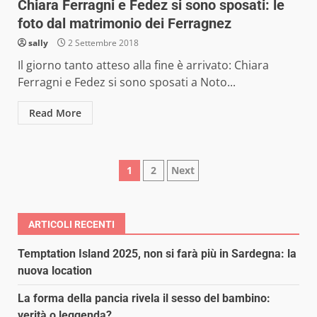
Chiara Ferragni e Fedez si sono sposati: le
foto dal matrimonio dei Ferragnez
sally
2 Settembre 2018
Il giorno tanto atteso alla fine è arrivato: Chiara
Ferragni e Fedez si sono sposati a Noto...
Read More
Paginazione
1
2
Next
degli
articoli
ARTICOLI RECENTI
Temptation Island 2025, non si farà più in Sardegna: la
nuova location
La forma della pancia rivela il sesso del bambino:
verità o leggenda?