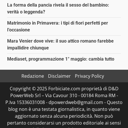
La forma della pancia rivela il sesso del bambino:
verità o leggenda?
Matrimonio in Primavera: i tipi di fiori perfetti per
l’occasione
Mara Venier dove vive: il suo attico romano farebbe
impallidire chiunque
Mediaset, programmazione 1° maggio: cambia tutto
Redazione
Disclaimer
Privacy Policy
Copyright © 2025 Forbiciate.com proprietà di D&D
PowerWeb Srl – Via Cavour 310 - 00184 Roma RM -
P.Iva 15336031008 - dpowerdweb@gmail.com - Questo
blog non è una testata giornalistica, in quanto viene
aggiornato senza alcuna periodicità. Non può
pertanto considerarsi un prodotto editoriale ai sensi