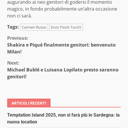
augurando ai neo genitori di godersi il momento
magico, in fondo probabilmente un’altra occasione
non ci sarà.
Tags:
Carmen Russo
Enzo Paolo Turchi
Continue
Previous:
Shakira e Piqué finalmente genitori: benvenuto
Reading
Milan!
Next:
Michael Bublé e Luisana Lopilato presto saranno
genitori!
ARTICOLI RECENTI
Temptation Island 2025, non si farà più in Sardegna: la
nuova location