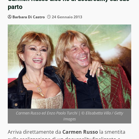
parto
Barbara Di Castro
24 Gennaio 2013
Carmen Russo ed Enzo Paolo Turchi | © Elisabetta Villa / Getty
Images
Arriva direttamente da
Carmen Russo
la smentita