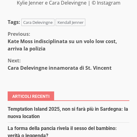
Kylie Jenner e Cara Delevingne | © Instagram
Tags:
Cara Delevingne
Kendall Jenner
Continue
Previous:
Kate Moss indisciplinata su un volo low cost,
Reading
arriva la polizia
Next:
Cara Delevingne innamorata di St. Vincent
ARTICOLI RECENTI
Temptation Island 2025, non si farà più in Sardegna: la
nuova location
La forma della pancia rivela il sesso del bambino:
verità o leggenda?