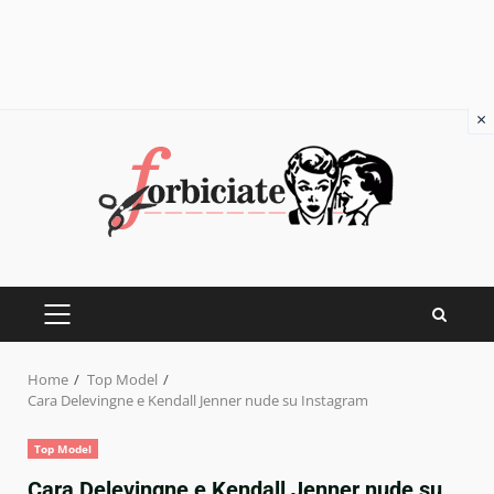
×
Skip
to
content
PRIMARY
MENU
Home
Top Model
Cara Delevingne e Kendall Jenner nude su Instagram
Top Model
Cara Delevingne e Kendall Jenner nude su