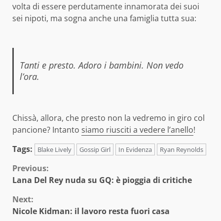
volta di essere perdutamente innamorata dei suoi
sei nipoti, ma sogna anche una famiglia tutta sua:
Tanti e presto. Adoro i bambini. Non vedo
l’ora.
Chissà, allora, che presto non la vedremo in giro col
pancione? Intanto
siamo riusciti a vedere l’anello
!
Tags:
Blake Lively
Gossip Girl
In Evidenza
Ryan Reynolds
Continue
Previous:
Lana Del Rey nuda su GQ: è pioggia di critiche
Reading
Next:
Nicole Kidman: il lavoro resta fuori casa