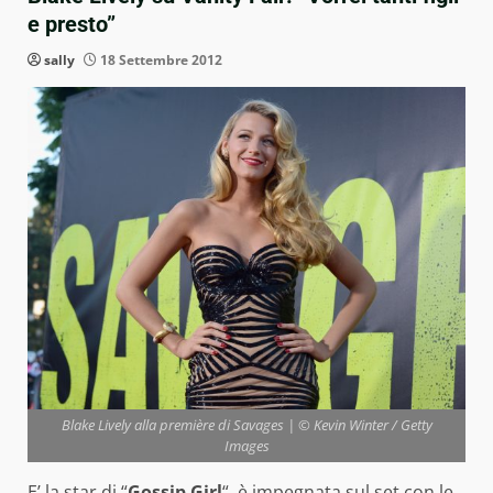
e presto”
sally
18 Settembre 2012
Blake Lively alla première di Savages | © Kevin Winter / Getty
Images
E’ la star di “
Gossip Girl
“, è impegnata sul set con le