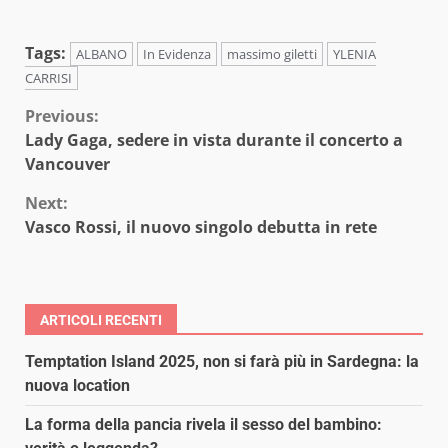
Tags:
ALBANO
In Evidenza
massimo giletti
YLENIA
CARRISI
Continue
Previous:
Lady Gaga, sedere in vista durante il concerto a
Reading
Vancouver
Next:
Vasco Rossi, il nuovo singolo debutta in rete
ARTICOLI RECENTI
Temptation Island 2025, non si farà più in Sardegna: la
nuova location
La forma della pancia rivela il sesso del bambino: