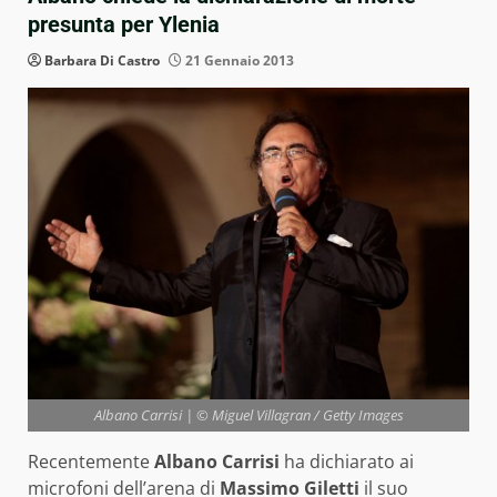
presunta per Ylenia
Barbara Di Castro
21 Gennaio 2013
Albano Carrisi | © Miguel Villagran / Getty Images
Recentemente
Albano Carrisi
ha dichiarato ai
microfoni dell’arena di
Massimo Giletti
il suo