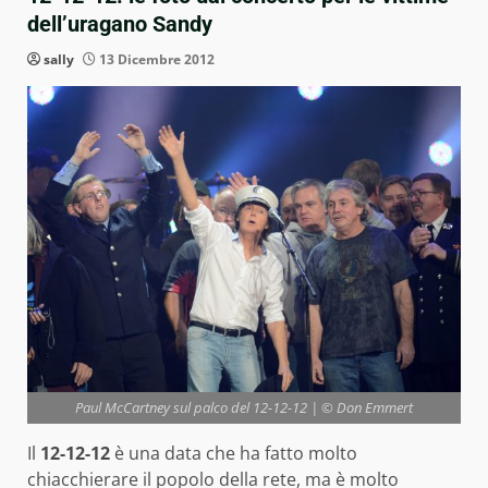
dell’uragano Sandy
sally
13 Dicembre 2012
Paul McCartney sul palco del 12-12-12 | © Don Emmert
Il
12-12-12
è una data che ha fatto molto
chiacchierare il popolo della rete, ma è molto