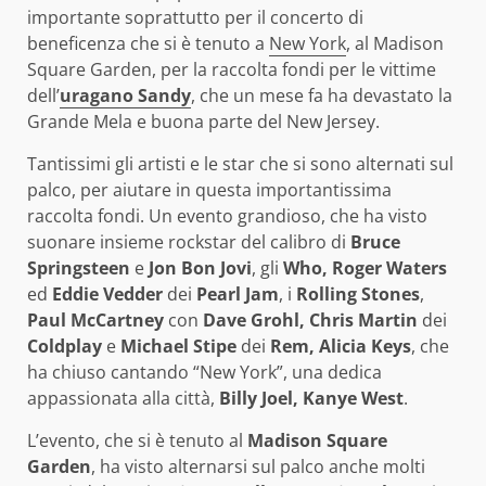
importante soprattutto per il concerto di
beneficenza che si è tenuto a
New York
, al Madison
Square Garden, per la raccolta fondi per le vittime
dell’
uragano Sandy
, che un mese fa ha devastato la
Grande Mela e buona parte del New Jersey.
Tantissimi gli artisti e le star che si sono alternati sul
palco, per aiutare in questa importantissima
raccolta fondi. Un evento grandioso, che ha visto
suonare insieme rockstar del calibro di
Bruce
Springsteen
e
Jon Bon Jovi
, gli
Who,
Roger Waters
ed
Eddie Vedder
dei
Pearl Jam
, i
Rolling Stones
,
Paul McCartney
con
Dave Grohl, Chris Martin
dei
Coldplay
e
Michael Stipe
dei
Rem, Alicia Keys
, che
ha chiuso cantando “New York”, una dedica
appassionata alla città,
Billy Joel, Kanye West
.
L’evento, che si è tenuto al
Madison Square
Garden
, ha visto alternarsi sul palco anche molti