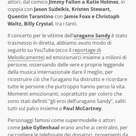
attori, dal comico
Jimmy Fallon a Katie Holmes
, in
coppia con
Jason Sudeikis, Kristen Stewart,
Quentin Tarantino
con
Jamie Foxx e Christoph
Waltz, Billy Crystal
, tra i tanti.
Il concerto per le vittime dell’
uragano Sandy
è stato
trasmesso in diretta, abbiamo avuto modo di
seguirlo su YouTube (ecco il
reportage di
Melodicamente
) ed emozionarci insieme a milioni di
persone, osservando delle vere e proprie leggende
della musica internazionale dare il meglio, per
ricostruire ciò che l’uragano ha distrutto e ricordare
tutte le persone che purtroppo hanno perso la vita.
Momenti emozionanti, soprattutto per coloro che
sono stati definiti “gli eroi dell’uragano Sandy”, saliti
tutti sul palco insieme a
Paul McCartney
.
Personaggi famosi come supermodelle o attori
come
Jake Gyllenhaal
erano anche ai centralini, per
raccogliere le telefonate dei donatori, provenienti da