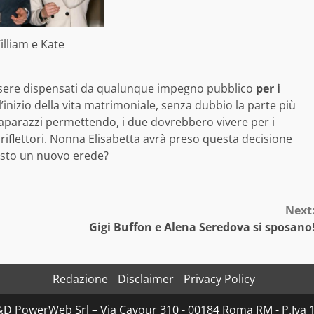
illiam e Kate
 essere dispensati da qualunque impegno pubblico
per i
’inizio della vita matrimoniale, senza dubbio la parte più
paparazzi permettendo, i due dovrebbero vivere per i
i riflettori. Nonna Elisabetta avrà preso questa decisione
resto un nuovo erede?
Next
Gigi Buffon e Alena Seredova si sposano
Redazione
Disclaimer
Privacy Policy
D&D PowerWeb Srl – Via Cavour 310 - 00184 Roma RM - P.I