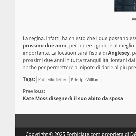
W
La regina, infatti, ha chiesto che i due possano
prossimi due anni,
per potersi godere al meglio l
importante. La location sarà l’isola di
Anglesey
, 
prossimi due anni in tutta tranquillità, lontani da
anche per permettere al nipote di darle al più p
Tags:
Kate Middleton
Principe William
Continue
Previous:
Kate Moss disegnerà il suo abito da sposa
Reading
Copyright © 2025 Forbiciate.com proprietà di 