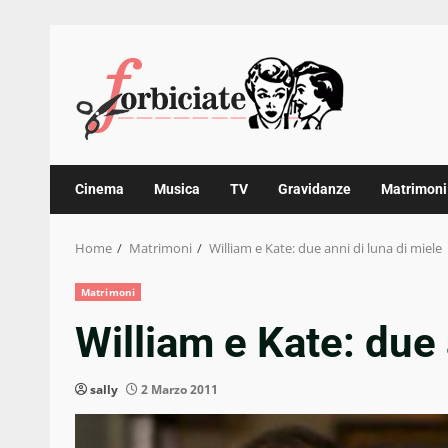
Skip
to
content
Cinema
Musica
TV
Gravidanze
Matrimoni
Home
Matrimoni
William e Kate: due anni di luna di miele
Matrimoni
William e Kate: due 
sally
2 Marzo 2011