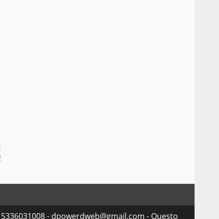
:
!
va 15336031008 - dpowerdweb@gmail.com - Questo