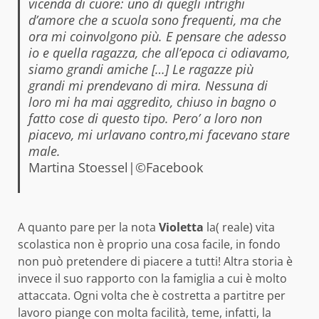
vicenda di cuore: uno di quegli intrighi
d’amore che a scuola sono frequenti, ma che
ora mi coinvolgono più. E pensare che adesso
io e quella ragazza, che all’epoca ci odiavamo,
siamo grandi amiche […] Le ragazze più
grandi mi prendevano di mira. Nessuna di
loro mi ha mai aggredito, chiuso in bagno o
fatto cose di questo tipo. Pero’ a loro non
piacevo, mi urlavano contro,mi facevano stare
male.
Martina Stoessel|©Facebook
A quanto pare per la nota
Violetta
la( reale) vita
scolastica non è proprio una cosa facile, in fondo
non può pretendere di piacere a tutti! Altra storia è
invece il suo rapporto con la famiglia a cui è molto
attaccata. Ogni volta che è costretta a partitre per
lavoro piange con molta facilità, teme, infatti, la