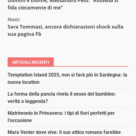
Uomini e Donne, Alessandro Pess: “Rossella si
Reading
fida ciecamente di me”
Next:
Sara Tommasi, ancora dichiarazioni shock sulla
sua pagina Fb
ARTICOLI RECENTI
Temptation Island 2025, non si farà più in Sardegna: la
nuova location
La forma della pancia rivela il sesso del bambino:
verità o leggenda?
Matrimonio in Primavera: i tipi di fiori perfetti per
l’occasione
Mara Venier dove vive: il suo attico romano farebbe