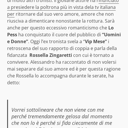
di molto altri tronisti. Il giovane attore ha r
inunciato
a presiedere la poltrona più in vista dela tv italiana
per
ritornare dal suo vero amore, amore che non
riusciva a dimenticare nonostante la rottura. Sarà
anche per questo eccessivo romanticismo che
Lo
Pess
ha conquistato il cuore del pubblico di
“Uomini
e Donne”
. Oggi l’ex tronista svela a “
Vip Mese”
i
retroscena del suo rapporto di coppia e parla della
fidanzata
Rossella Zingaretti
con cui è tornato a
convivere. Alessandro ha raccontato di non volersi
mai separare dal suo amore ed è per questa ragione
che Rossella lo accompagna durante le serate, ha
detto:
Vorrei sottolineare che non viene con me
perché tremendamente gelosa dal momento
che non lo è perché si fida ciecamente di me