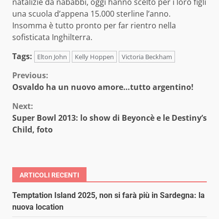
natalizie da nababbi, oggi hanno scelto per i loro figli
una scuola d’appena 15.000 sterline l’anno.
Insomma è tutto pronto per far rientro nella
sofisticata Inghilterra.
Tags:
Elton John
Kelly Hoppen
Victoria Beckham
Continue
Previous:
Osvaldo ha un nuovo amore…tutto argentino!
Reading
Next:
Super Bowl 2013: lo show di Beyoncè e le Destiny’s
Child, foto
ARTICOLI RECENTI
Temptation Island 2025, non si farà più in Sardegna: la
nuova location