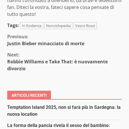
hanno continuato a difenderlo, da bravi e fedelissimi
fan. Diteci la vostra, fateci sapere cosa pensate di
tutto questo!
Tags:
In Evidenza
Nonciclopedia
Vasco Rossi
Continue
Previous:
Justin Bieber minacciato di morte
Reading
Next:
Robbie Williams e Take That: è nuovamente
divorzio
ARTICOLI RECENTI
Temptation Island 2025, non si farà più in Sardegna: la
nuova location
La forma della pancia rivela il sesso del bambino: