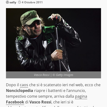
sally
4 Ottobre 2011
Vasco Rossi | © Getty Images
Dopo il
caos
che si è scatenato ieri nel web, ecco che
Nonciclopedia
riapre i battenti e l’annuncio,
tempestivo come sempre, arriva dalla
pagina
Facebook
di
Vasco Rossi
, che ieri si è