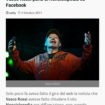
Facebook
sally
3 Ottobre 2011
Vasco Rossi
Solo poco fa aveva fatto il giro del web la notizia che
Vasco Rossi
avesse fatto chiudere il sito
Nonciclopedia
per diffamazione, non avendo