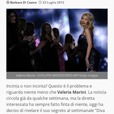
Barbara Di Castro
23 Luglio 2013
Valeria Marini |©FILIPPO MONTEFORTE/AFP/Getty Images
Incinta o non incinta? Questo è il problema e
riguarda niente meno che
Valeria Marini
. La notizia
circola già da qualche settimana, ma la diretta
interessata ha sempre fatto finta di niente,
oggi ha
deciso di rivelare il suo segreto al settimanale “Diva