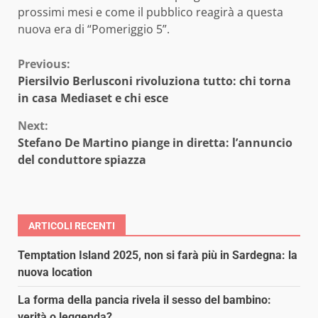
prossimi mesi e come il pubblico reagirà a questa
nuova era di “Pomeriggio 5”.
Continue
Previous:
Piersilvio Berlusconi rivoluziona tutto: chi torna
Reading
in casa Mediaset e chi esce
Next:
Stefano De Martino piange in diretta: l’annuncio
del conduttore spiazza
ARTICOLI RECENTI
Temptation Island 2025, non si farà più in Sardegna: la
nuova location
La forma della pancia rivela il sesso del bambino:
verità o leggenda?