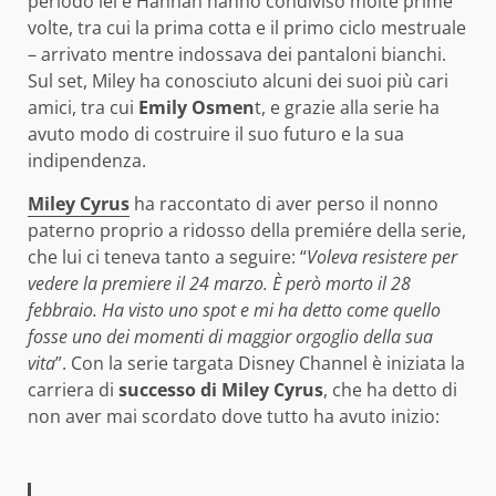
periodo lei e Hannah hanno condiviso molte prime
volte, tra cui la prima cotta e il primo ciclo mestruale
– arrivato mentre indossava dei pantaloni bianchi.
Sul set, Miley ha conosciuto alcuni dei suoi più cari
amici, tra cui
Emily Osmen
t, e grazie alla serie ha
avuto modo di costruire il suo futuro e la sua
indipendenza.
Miley Cyrus
ha raccontato di aver perso il nonno
paterno proprio a ridosso della premiére della serie,
che lui ci teneva tanto a seguire: “
Voleva resistere per
vedere la premiere il 24 marzo. È però morto il 28
febbraio. Ha visto uno spot e mi ha detto come quello
fosse uno dei momenti di maggior orgoglio della sua
vita
”. Con la serie targata Disney Channel è iniziata la
carriera di
successo di Miley Cyrus
, che ha detto di
non aver mai scordato dove tutto ha avuto inizio: