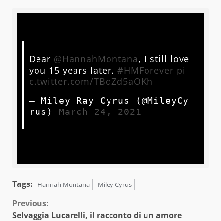
Dear 
@HannahMontana
, I still love 
you 15 years later. 
#HMForever
pi
c.twitter.com/TBqZd5aOKh
— Miley Ray Cyrus (@MileyCy
rus) 
March 24, 2021
Tags:
Hannah Montana
Miley Cyrus
Continue
Previous:
Selvaggia Lucarelli, il racconto di un amore