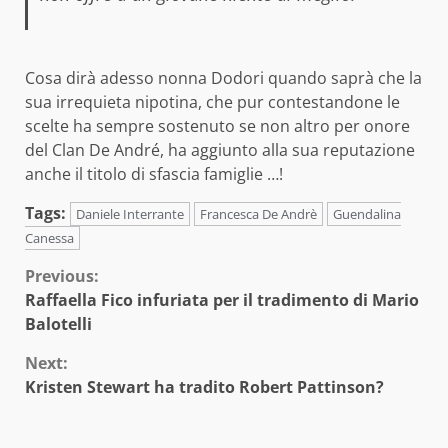
Cosa dirà adesso nonna Dodori quando saprà che la
sua irrequieta nipotina, che pur contestandone le
scelte ha sempre sostenuto se non altro per onore
del Clan De André, ha aggiunto alla sua reputazione
anche il titolo di sfascia famiglie …!
Tags:
Daniele Interrante
Francesca De Andrè
Guendalina
Canessa
Continue
Previous:
Raffaella Fico infuriata per il tradimento di Mario
Reading
Balotelli
Next:
Kristen Stewart ha tradito Robert Pattinson?