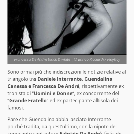
Francesca De Andrè black & white | © Enrico Ricciardi / Playboy
Sono ormai piú che indiscrezioni le notizie relative al
triangolo tr
a Daniele Interrante, Guendalina
Canessa e Francesca De André
, rispettivamente ex
tronista di “
Uomini e Donne
“, ex concorrente del
“
Grande Fratello
” ed ex partecipante allIisola dei
famosi.
Pare che Guendalina abbia lasciato Interrante
poiché tradita, da quest’ultimo, con la nipote del
compianto cantautore
Fabrizio De André
, figlia del